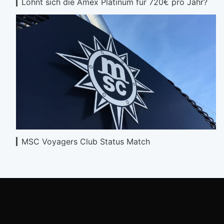
Lohnt sich die Amex Platinum für 720€ pro Jahr?
MSC Voyagers Club Status Match