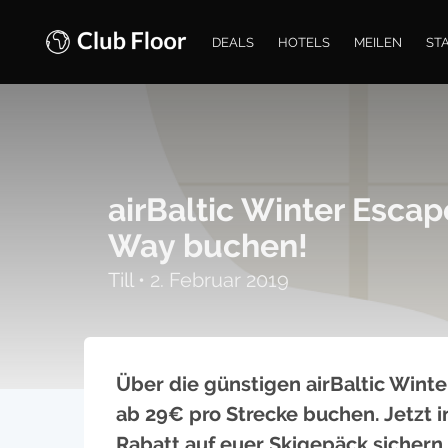
DEALS
HOTELS
MEILEN
ST
airBaltic Winter Esca
Way buchen!
Till
•
2. Februar 2019
Über die günstigen airBaltic Winte
ab 29€ pro Strecke buchen. Jetzt i
Rabatt auf euer Skigepäck sichern