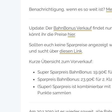
Benachrichtigung, wenn es so weit ist?
Mel
Update: Der
BahnBonus Verkauf
findet nun
könnt ihr die Preise
hier
.
Sollten euch keine Sparpreise angezeigt w
und sucht über
diesen Link
.
Kurze Übersicht zum Vorverkauf:
Super Sparpreis BahnBonus: 19,90€ für 
Sparpreis BahnBonus: 23,90€ für 2. Kla
(Super) Sparpreis ist kombinierbar 
Punkte sammlen
Am 30.1.2019 ist es wieder soweit, alle B