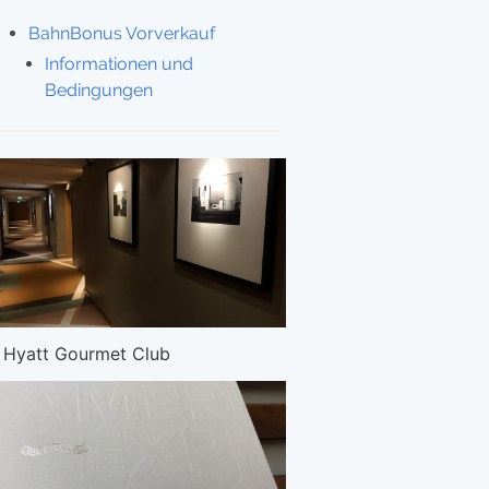
BahnBonus Vorverkauf
Informationen und
Bedingungen
Hyatt Gourmet Club