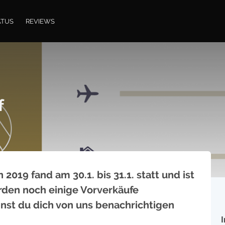
ATUS
REVIEWS
f
2019 fand am 30.1. bis 31.1. statt und ist
erden noch einige Vorverkäufe
nst du dich von uns benachrichtigen