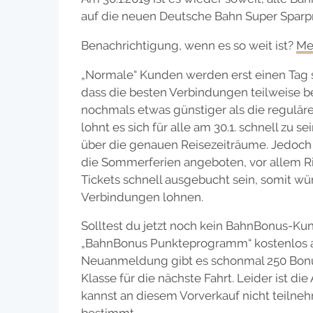
auf die neuen Deutsche Bahn Super Sparpr
Benachrichtigung, wenn es so weit ist?
Mel
„Normale“ Kunden werden erst einen Tag s
dass die besten Verbindungen teilweise be
nochmals etwas günstiger als die reguläre
lohnt es sich für alle am 30.1. schnell zu 
über die genauen Reisezeiträume. Jedoch 
die Sommerferien angeboten, vor allem R
Tickets schnell ausgebucht sein, somit wü
Verbindungen lohnen.
Solltest du jetzt noch kein BahnBonus-Ku
„BahnBonus Punkteprogramm“ kostenlos a
Neuanmeldung gibt es schonmal 250 Bonus
Klasse für die nächste Fahrt. Leider ist d
kannst an diesem Vorverkauf nicht teilne