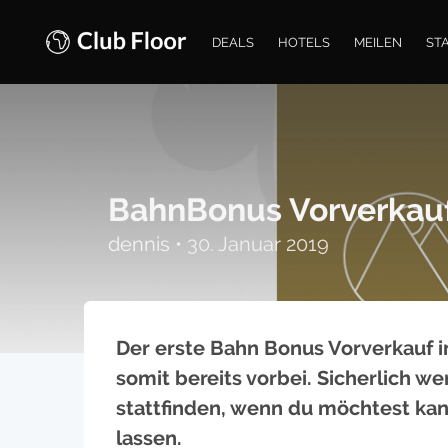
DEALS
HOTELS
MEILEN
ST
BahnBonus Vorverkau
dennis
•
30. Januar 2019
Der erste Bahn Bonus Vorverkauf in 
somit bereits vorbei. Sicherlich w
stattfinden, wenn du möchtest kan
lassen.