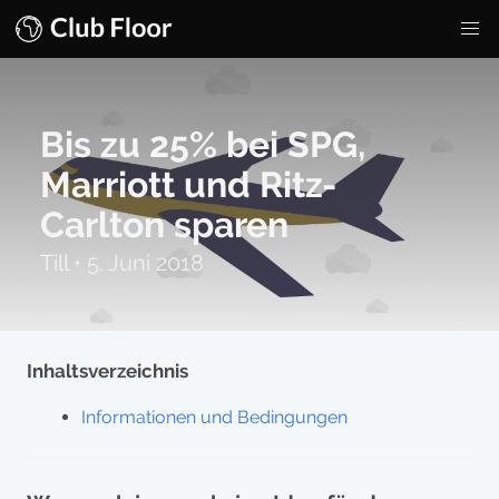
Bis zu 25% bei SPG,
Marriott und Ritz-
Carlton sparen
Till
•
5. Juni 2018
Inhaltsverzeichnis
Informationen und Bedingungen