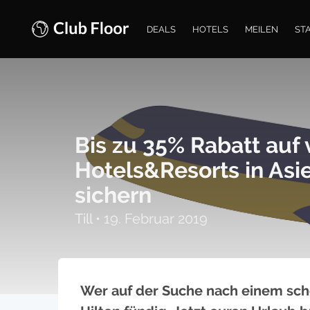
DEALS
HOTELS
MEILEN
ST
Bis zu 35% Rabatt auf 
Hotels&Resorts in Asie
sichern
Till
•
19. Februar 2019
Wer auf der Suche nach einem schö