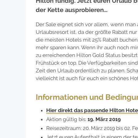
Hilton fündig. Jetzt euren Urlaub
der Kette ausprobieren…
Der Sale eignet sich vor allem, wenn ma
Urlaubsresort ist, da der größte Rabatt nur
die meisten Hotels mit 25% Rabatt buchen
mehr sparen kann. Wenn ihr auch noch min
zu erreichenden Hilton Gold Status besitz
Frühstück on top. Die Verfügbarkeiten sin
Zeit den Urlaub ordentlich zu planen. Scha
vielleicht ist auch für euch ein schönes Ho
Informationen und Beding
Hier direkt das passende Hilton Hot
Aktion gültig bis:
19. März 2019
Reisezeitraum: 20. März 2019 bis 02. F
Jetzt euren Aufenthalt in einem der 