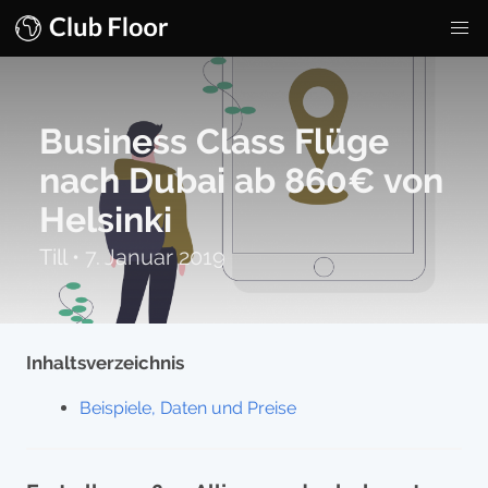
Business Class Flüge
nach Dubai ab 860€ von
Helsinki
Till
•
7. Januar 2019
Inhaltsverzeichnis
Beispiele, Daten und Preise