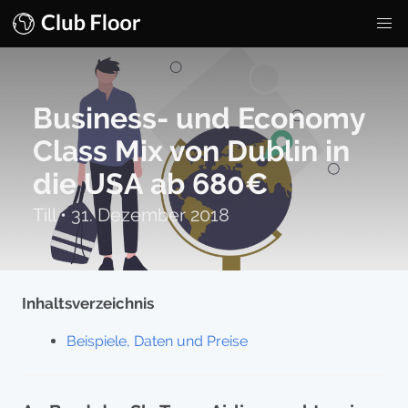
Business- und Economy
Class Mix von Dublin in
die USA ab 680€
Till
•
31. Dezember 2018
Inhaltsverzeichnis
Beispiele, Daten und Preise