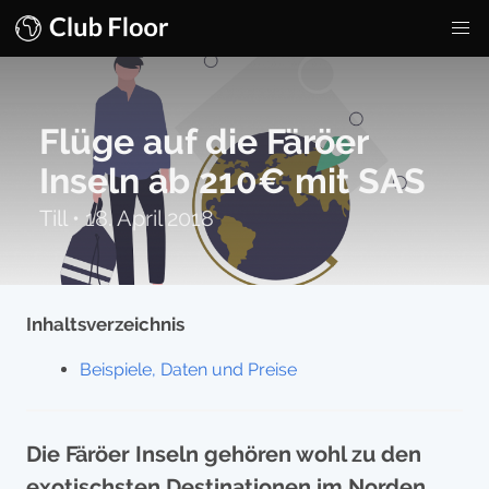
Flüge auf die Färöer
Inseln ab 210€ mit SAS
Till
•
18. April 2018
Inhaltsverzeichnis
Beispiele, Daten und Preise
Die Färöer Inseln gehören wohl zu den
exotischsten Destinationen im Norden