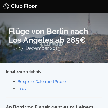
Flüge von Berlin nach
Los Angeles ab 285€
Till
•
17. Dezember 2019
Inhaltsverzeichnis
Beispiele, Daten und Preise
Fazit
An Bord von Finnair geht es mit einem