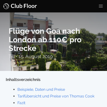
Flüge von Goa nach
London ab 110€ pro
Strecke
Till
•
15. August 2019
Inhaltsverzeichnis
Beispiele, Daten und Preise
Tarifübersicht und Preise von Thomas Cook
Fazit