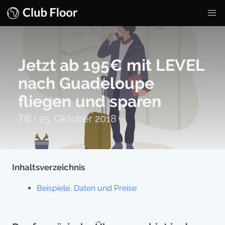
Jetzt ab 195€ mit LEVEL
nach Guadeloupe
fliegen und sparen
Till
•
25. Oktober 2018
Inhaltsverzeichnis
Beispiele, Daten und Preise