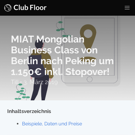
MIAT Mongolian
Business Class von
Berlin nach Peking um
1.150€ inkl. Stopover!
Till
•
3. März 2019
Inhaltsverzeichnis
Beispiele, Daten und Preise