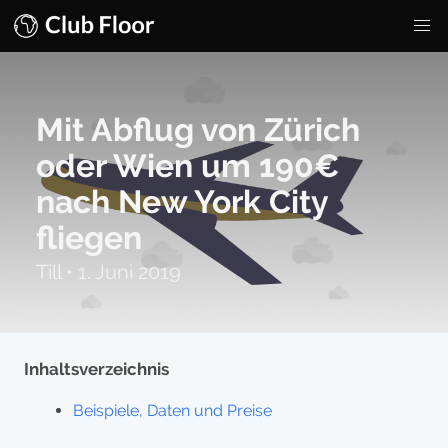
Mit Abflug von Zürich
oder Wien um 190€
nach New York City
fliegen
Till
•
1. Juni 2019
Inhaltsverzeichnis
Beispiele, Daten und Preise