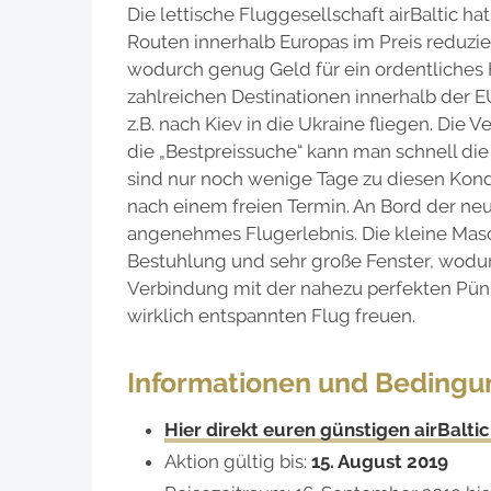
Die lettische Fluggesellschaft airBaltic h
Routen innerhalb Europas im Preis reduzie
wodurch genug Geld für ein ordentliches H
zahlreichen Destinationen innerhalb der EU
z.B. nach Kiev in die Ukraine fliegen. Die 
die „Bestpreissuche“ kann man schnell di
sind nur noch wenige Tage zu diesen Kond
nach einem freien Termin. An Bord der ne
angenehmes Flugerlebnis. Die kleine Masc
Bestuhlung und sehr große Fenster, wodur
Verbindung mit der nahezu perfekten Pünkt
wirklich entspannten Flug freuen.
Informationen und Beding
Hier direkt euren günstigen airBalti
Aktion gültig bis:
15. August 2019