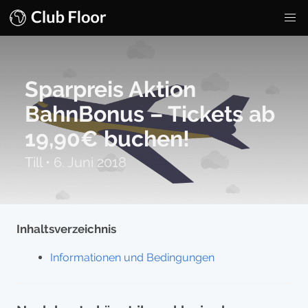
Sparpreis Aktion
BahnBonus – Tickets ab
19,90€ buchen!
Till
•
6. Juni 2018
Inhaltsverzeichnis
Informationen und Bedingungen