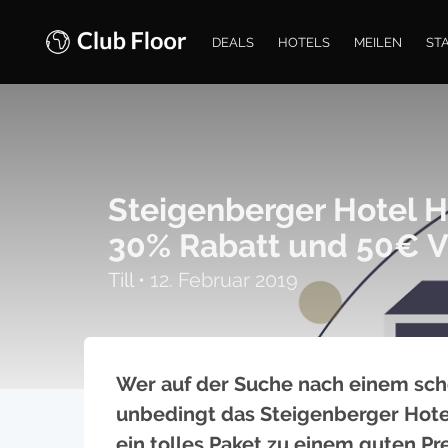
DEALS
HOTELS
MEILEN
ST
Steigenberger Hotel H
30% Rabatt und 50€ V
Till
•
12. Februar 2019
Wer auf der Suche nach einem schön
unbedingt das Steigenberger Hote
ein tolles Paket zu einem guten Pr