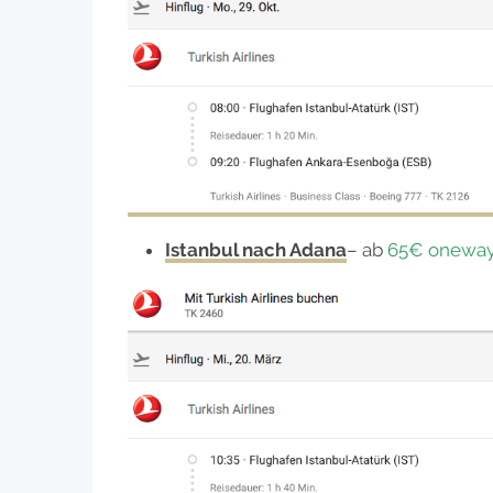
Istanbul nach Adana
– ab
65€ onewa