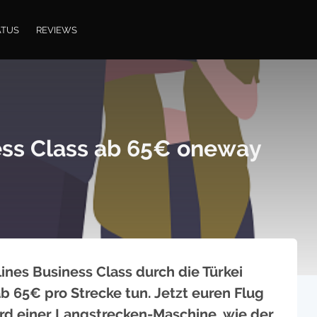
ATUS
REVIEWS
ness Class ab 65€ oneway
lines Business Class durch die Türkei
ab 65€ pro Strecke tun. Jetzt euren Flug
rd einer Langstrecken-Maschine, wie der