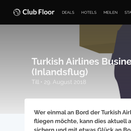
DEALS
HOTELS
MEILEN
ST
Turkish Airlines Busi
(Inlandsflug)
Till
•
29. August 2018
Wer einmal an Bord der Turkish Air
fliegen möchte, kann dies aktuell 
sichern und mit etwas Glück an Bo