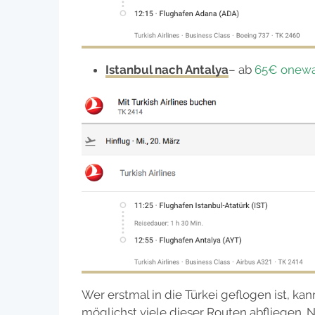
Istanbul nach Antalya
– ab
65€ onew
Wer erstmal in die Türkei geflogen ist, kan
möglichst viele dieser Routen abfliegen.