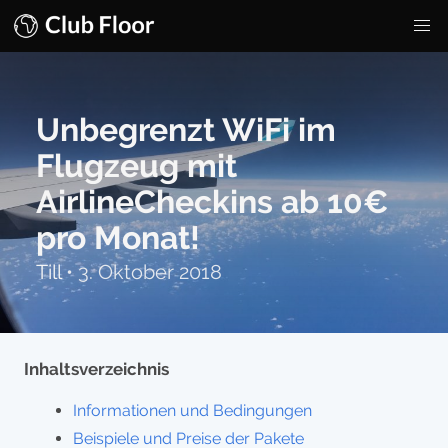
Unbegrenzt WiFi im
Flugzeug mit
AirlineCheckins ab 10€
pro Monat!
Till
•
3. Oktober 2018
Inhaltsverzeichnis
Informationen und Bedingungen
Beispiele und Preise der Pakete