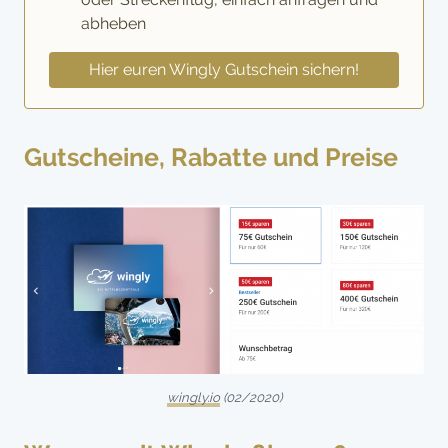
abheben
Hier euren Wingly Gutschein sichern!
Gutscheine, Rabatte und Preise
wingly.io
(02/2020)