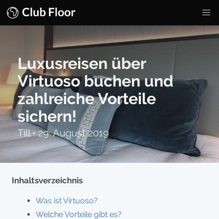
Luxusreisen über
Virtuoso buchen und
zahlreiche Vorteile
sichern!
Till
•
29. August 2019
Inhaltsverzeichnis
Was ist Virtuoso?
Welche Vorteile gibt es?